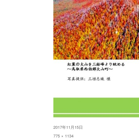
投
2017年11月15日
稿
フ
775 × 1134