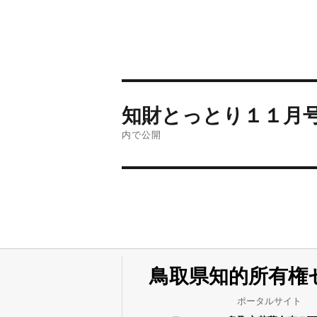
日:
ル
サ
イ
ズ
投
知財とっとり１１月
稿
内で公開
ナ
ビ
ゲ
鳥取県知的所有権
ー
ポータルサイト