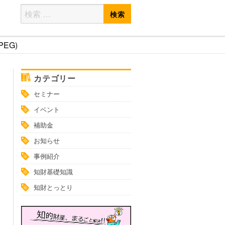
検
検
索
索
対
EG)
象:
カテゴリー
セミナー
イベント
補助金
お知らせ
事例紹介
知財基礎知識
知財とっとり