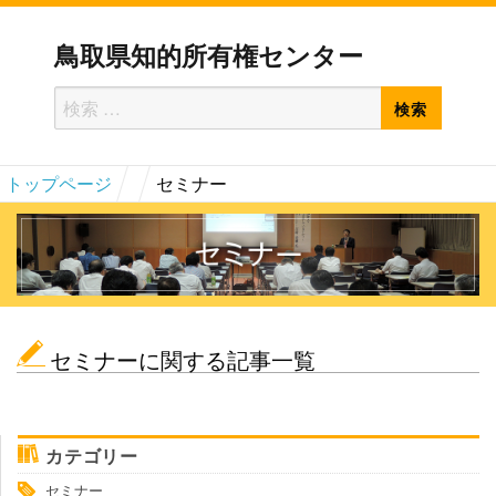
鳥取県知的所有権センター
検
検
索
索
対
トップページ
セミナー
象:
セミナーに関する記事一覧
カテゴリー
セミナー