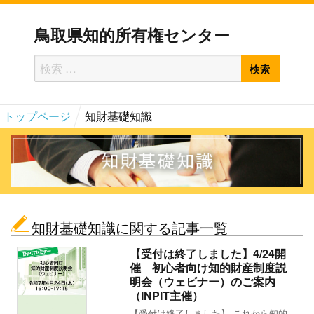
鳥取県知的所有権センター
検
検
索
索
対
トップページ
知財基礎知識
象:
知財基礎知識に関する記事一覧
【受付は終了しました】4/24開
催 初心者向け知的財産制度説
明会（ウェビナー）のご案内
（INPIT主催）
【受付は終了しました】 これから知的