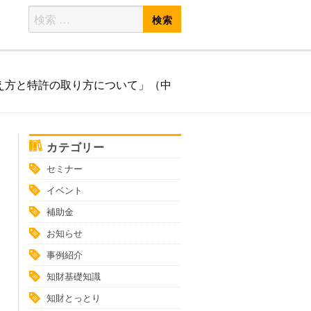
検
検
索
索
対
象:
な考え方と特許の取り方について」（中
カテゴリー
セミナー
イベント
補助金
お知らせ
事例紹介
知財基礎知識
知財とっとり