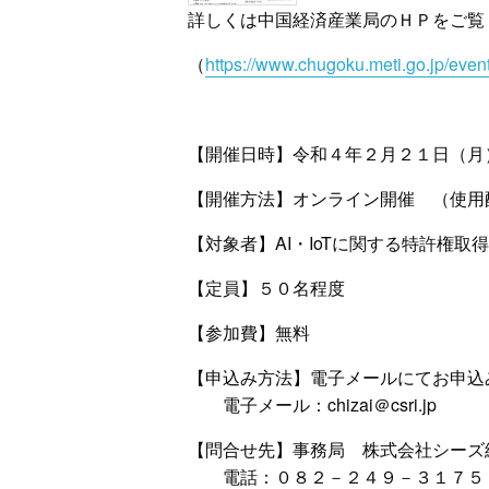
詳しくは中国経済産業局のＨＰをご覧
（
https://www.chugoku.meti.go.jp/even
【開催日時】令和４年２月２１日（月） 
【開催方法】オンライン開催 （使用配信ツー
【対象者】AI・IoTに関する特許権取
【定員】５０名程度
【参加費】無料
【申込み方法】電子メールにてお申込
・・
電子メール：chizai＠csri.jp
【問合せ先】事務局 株式会社シーズ
・・
電話：０８２－２４９－３１７５ 電子メ