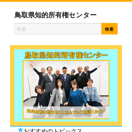
鳥取県知的所有権センター
検
検
索
索
対
象:
おすすめのトピックス